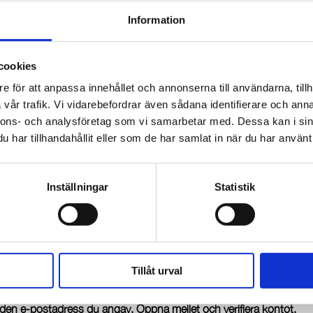
kapar du en företagsportfölj
Information
acebook.com/
cookies
ebook-konto.
e för att anpassa innehållet och annonserna till användarna, tillh
vår trafik. Vi vidarebefordrar även sådana identifierare och anna
nnons- och analysföretag som vi samarbetar med. Dessa kan i sin
sportfölj får du upp alternativet att skapa en ny.
har tillhandahållit eller som de har samlat in när du har använt 
Inställningar
Statistik
Tillåt urval
ll den e-postadress du angav. Öppna mejlet och verifiera kontot.