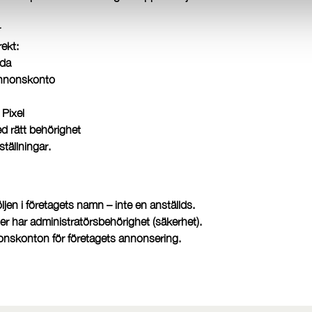
r
rekt:
ida
 annonskonto
 Pixel
ed rätt behörighet
tällningar.
ljen i företagets namn – inte en anställds.
oner har administratörsbehörighet (säkerhet).
onskonton för företagets annonsering.