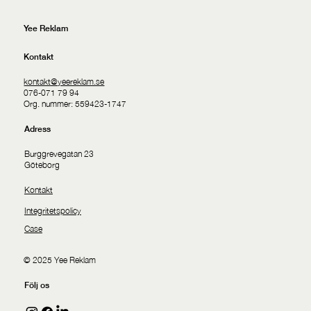
Yee Reklam
Kontakt
kontakt@yeereklam.se
076-071 79 94
Org. nummer: 559423-1747
Adress
Burggrevegatan 23
Göteborg
Kontakt
Integritetspolicy
Case
© 2025 Yee Reklam
Följ os