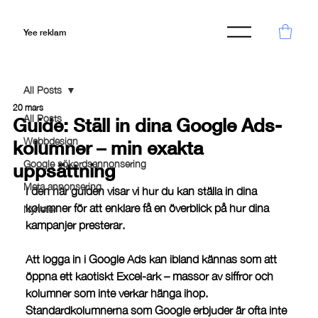
Yee reklam
All Posts
20 mars
All Posts
Guide: Ställ in dina Google Ads-
Webbdesign
kolumner – min exakta
Google sökordsannonsering
uppsättning
Meta annonsering
I den här guiden visar vi hur du kan 
ställa in dina 
kolumner för att enklare få en överblick på hur dina 
Nyheter
kampanjer presterar.
Att logga in i Google Ads kan ibland kännas som att 
öppna ett kaotiskt Excel-ark – massor av siffror och 
kolumner som inte verkar hänga ihop. 
Standardkolumnerna som Google erbjuder är ofta inte 