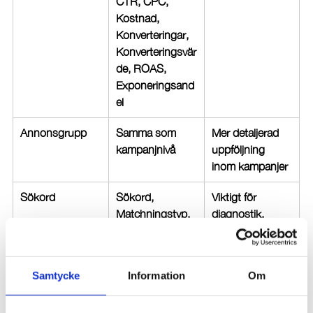
CTR, CPC, 
Kostnad, 
Konverteringar, 
Konverteringsvär
de, ROAS, 
Exponeringsand
el
Annonsgrupp
Samma som 
Mer detaljerad 
kampanjnivå
uppföljning 
inom kampanjer
Sökord
Sökord, 
Viktigt för 
Matchningstyp, 
diagnostik. 
Annonsgrupp, 
Kvalitetsresultat 
Status, 
visar relevans av 
Kostnad, Klick, 
sökord, annons 
Samtycke
Information
Om
CTR, 
och 
Kvalitetsresultat, 
landningssida