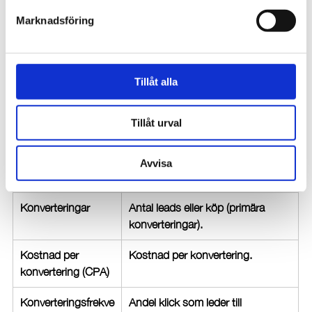
maximera klick m.m.
Marknadsföring
Klick
Antal klick under vald tidsperiod.
Exponeringar
Antal gånger annonsen visats 
Tillåt alla
under valt tidsperiod.
Klickfrekvens (CTR)
Indikator på annonsens relevans.
Tillåt urval
Genomsnittlig CPC
Genomsnittlig kostnad per klick.
Avvisa
Kostnad
Totalt spenderad summa.
Konverteringar
Antal leads eller köp (primära 
konverteringar).
Kostnad per 
Kostnad per konvertering.
konvertering (CPA)
Konverteringsfrekve
Andel klick som leder till 