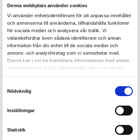
Konverteringar, 
Denna webbplats använder cookies
Konverteringsfre
Vi använder enhetsidentifierare för att anpassa innehållet
kvens, 
och annonserna till användarna, tillhandahålla funktioner
Konverteringsvär
för sociala medier och analysera vår trafik. Vi
de
vidarebefordrar även sådana identifierare och annan
information från din enhet till de sociala medier och
annons- och analysföretag som vi samarbetar med.
Viktiga kolumner och förklaringar
Dessa kan i sin tur kombinera informationen med annan
information som du har tillhandahållit eller som de har
Kolumn
Förklaring
samlat in när du har använt deras tjänster.
Samtyckesval
Kampanj
Alltid först för enkel identifiering.
Nödvändig
Daglig budget
Daglig spendering.
Inställningar
Status
Aktiv, pausad eller begränsad av 
budget.
Statistik
Budstrategi
Maximera konverteringar, 